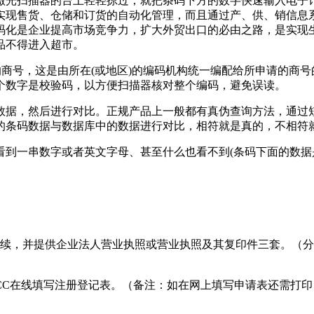
激光扫描器的台上轻轻掠过，就把条码下方的数字快速输入电子
实现售货、仓储和订货的自动化管理，而且通过产、供、销信息系
码化是企业提高市场竞争力，扩大外贸出口的必由之路，是实现
品不得进入超市。
家的商号，这是由所在(或地区)的编码机构统一编配给所申请的商
个数字是校验码，以方便扫描器核对整个编码，避免误读。
数据，然后进行对比。正规产品上一般都有真伪查询方法，通过
的条码数据与数据库中的数据进行对比，相符就是真的，不相符
看到一串数字或者英文字母、甚至什么也看不到(条码下面的数据
手续，并提供企业法人营业执照或营业执照及其复印件三套。（
CC在线填写注册登记表。（备注：如在网上填写申请表还需打