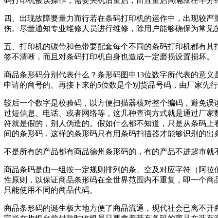
码打印机被误操作，需要关机后重启，而且重启间隔应在半分
四、出现故障要量力而行若在条码打印机的运作中，出现较严
伤。尽量通知专业维修人员进行维修，除用户能够确保为常见
五、打印机的碳带和色带要配套每个不同的条码打印机都有其
签不清晰，而且对条码打印机自身也造成一定磨损设置损坏。
商品条形码分别代表什么？条形码图中13位数字所代表的意义是
申请的商号的。再接下来的5位数是个别货品号码，由厂家先行
较后一个数字是校验码，以方便扫描器核对整个编码，避免误
过短信息、电话、或者网络等，这几种查询方式就是通过厂家
符就是假的，别人伪造的。假如什么都不知道，只是从条码上
间的条形码，这样的条形码只有用条码扫描器才能够识别的出
不是所有的产品都有商品德州条形码的，有的产品不进超市就
商品条码是由一组按一定规则排列的条、空及对应字符（阿拉
性原则，以保证商品条形码在全世界范围内不重复，即一个商
只能使用不同的商品代码。
商品条形码的诞生极大地方便了商品流通，现代社会已离不开