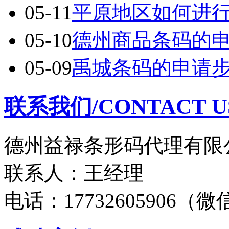
05-11
平原地区如何进
05-10
德州商品条码的
05-09
禹城条码的申请
联系我们/CONTACT U
德州益禄条形码代理有限
联系人：王经理
电话：17732605906（