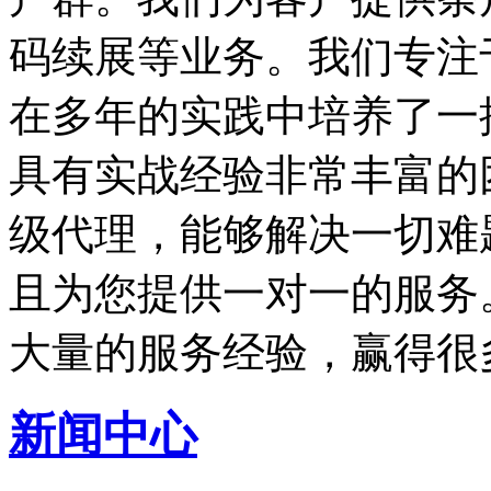
码续展等业务。我们专注
在多年的实践中培养了一
具有实战经验非常丰富的
级代理，能够解决一切难
且为您提供一对一的服务
大量的服务经验，赢得很
新闻中心