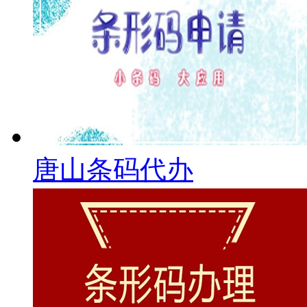
唐山条码代办