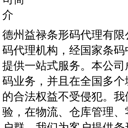
德州益禄条形码代理有限
码代理机构，经国家条码
提供一站式服务。本公司
码业务，并且在全国多个
的合法权益不受侵犯。我
验，在物流、仓库管理、
户群。我们为客户提供条