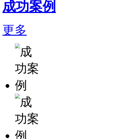
成功案例
更多