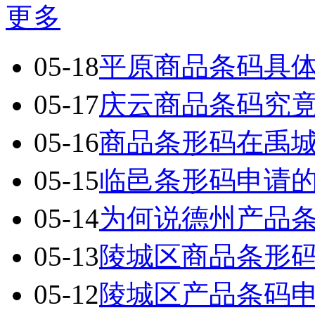
更多
05-18
平原商品条码具
05-17
庆云商品条码究
05-16
商品条形码在禹
05-15
临邑条形码申请
05-14
为何说德州产品
05-13
陵城区商品条形
05-12
陵城区产品条码