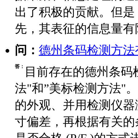
出了积极的贡献。但是
先，其表征的信息量有
问：
德州条码检测方法
答：
目前存在的德州条码检
法"和”美标检测方法"
的外观、并用检测仪器
寸偏差，再根据有关的