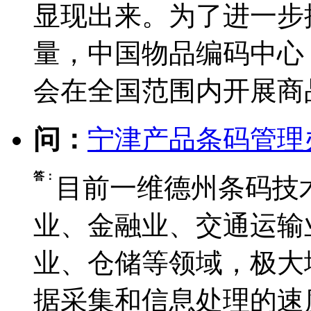
显现出来。为了进一步
量，中国物品编码中心
会在全国范围内开展商
问：
宁津产品条码管理
答：
目前一维德州条码技
业、金融业、交通运输
业、仓储等领域，极大
据采集和信息处理的速