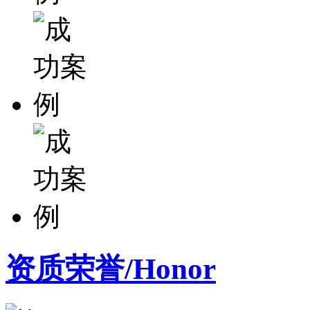
资质荣誉/Honor