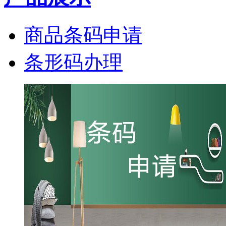
商品条码申请
条形码办理