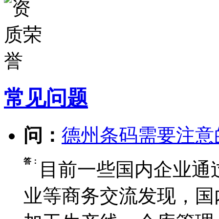
常见问题
问：
德州条码需要注意
答：
目前一些国内企业通
业等商务交流发现，国