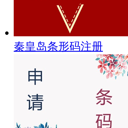
秦皇岛条形码注册