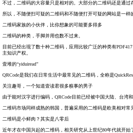
不过，二维码的大容量只是相对的。大部分的二维码还是通过
所以，不随便扫可疑的二维码和不随便打开可疑的网站是一样
二维码家族的小伙伴，比你想象的可能要多得多
二维码的种类，手脚并用也数不过来。
目前已经出现了数十种二维码，应用比较广泛的种类有PDF417、汉信码、
主知识产权。
壹堆的“yiduiread”
QRCode是我们在日常生活中最常见的二维码，全称是QuickR
关注趣哥，一个知道壹读君很多糗事的男子
由于能对汉字进行编码，QRCode目前已经被中国大陆、台湾
二维码市场同样成熟的韩国，普遍采用的二维码是欧美相对常见的Da
二维码是小鲜肉？其实是八零后
近年才在中国兴起的二维码，相关研究从上世纪80年代就开始了，