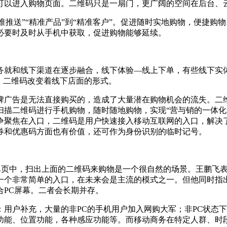
可以进入购物页面。二维码只是一扇门，更广阔的空间在后台、
精准推送”“精准产品”到“精准客户”。促进随时实地购物，便捷
必要时及时从手机中获取，促进购物能够延续。
务就和线下渠道在逐步融合，线下体验—线上下单，有些线下实体
，二维码改变着线下店面的形式。
牌广告是无法直接购买的，造成了大量潜在购物机会的流失。二
扫描二维码进行手机购物，随时随地购物，实现“营与销的一体化
争聚焦在入口，二维码是用户快速接入移动互联网的入口，解决
券和优惠码方面也有价值，还可作为身份识别的临时记号。
单页中，扫出上面的二维码来购物是一个很自然的场景。王鹏飞
一个非常简单的入口，在未来会是主流的模式之一。但他同时指
PC屏幕。二者会长期并存。
用户补充，大量的非PC的手机用户加入网购大军；非PC状态
功能、位置功能，各种感应功能等。而移动商务在特定人群、时