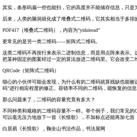
其实，条形码扁一些也能扫，它的高度并不能储存信息，只是
后来，人类的脑洞就化成了堆叠式二维码，它其实相当于多排
PDF417（堆叠式二维码），内容为“yiduiread”
更常见的是另一类二维码——矩阵式二维码。
这类二维码不再按行来表示二进制信息，而是用点阵来表示。
把某种固定的图案经过一定的算法放进二维码里。它会改变二维
QRCode（矩阵式二维码）
细心的小伙伴可能会发现，为什么有的二维码就算残缺也能被识别
码”进行相应程度的修正。容错率不同的二维码，能恢复的信
那么问题来了，二维码的容量究竟有多大？
不同种类和规格的二维码容量不一样。举个例子，我们常见的QRC
可以毫无压力地放下一首《长恨歌》，不加标点还能再加七首
白居易《长恨歌》，鞠全山书法作品，书法屋网