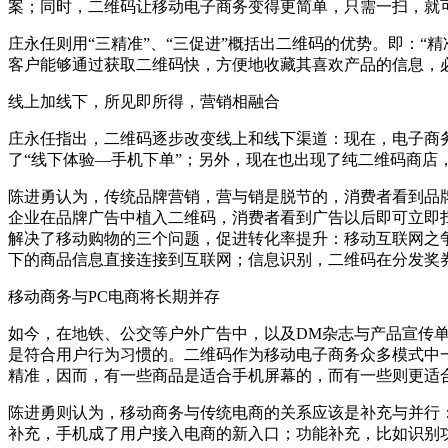
案；同时，二维码让移动电子商务变得更简单，只需一扫，就
庄永任则用“三精准”、“三促进”概括出二维码的优势。即：“
客户能够通过获取二维码快，方便地收藏其喜欢产品的信息，
线上加线下，所见即所得，营销相融合
庄永任指出，二维码逐步改变线上和线下渠道：现在，电子商
了“线下体验—手机下单”；另外，现在也出现了纯二维码商店
陈进勇认为，传统品牌营销，营与销是脱节的，消费者看到品
企业在品牌广告中植入二维码，消费者看到广告以后即可立即
解决了移动购物的三个问题，促进转化率提升：移动互联网之
下的商品信息直接连接到互联网；信息识别，二维码在分发奖
移动商务与PC电商将长期并存
如今，在地铁、公交等户外广告中，以及DM杂志与产品宣传
是符合用户行为习惯的。二维码作为移动电子商务众多模式中
精准，因而，有一些商品是适合手机屏幕的，而有一些则更适合
陈进勇则认为，移动商务与传统电商的关系应该是补充与并行：
补充，手机成了用户接入电商的新入口；功能补充，比如识别