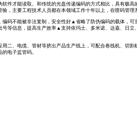
伪软件才能读取。和传统的光盘传递编码的方式相比，具有极高
经验，主要工程技术人员都在本领域工作十年以上，在喷码管理
，编码不能被非法复制，安全性好▲省略了防伪编码的载体，可实
批号等信息，提高生产效率▲支持依玛士、多米诺、达嘉、日立、
应用二、电缆、管材等挤出产品生产线上，可配合卷线机、切割
品的电子监管码。