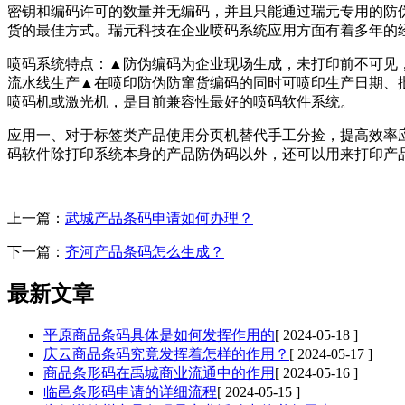
密钥和编码许可的数量并无编码，并且只能通过瑞元专用的防
货的最佳方式。瑞元科技在企业喷码系统应用方面有着多年的
喷码系统特点：▲防伪编码为企业现场生成，未打印前不可见
流水线生产▲在喷印防伪防窜货编码的同时可喷印生产日期、
喷码机或激光机，是目前兼容性最好的喷码软件系统。
应用一、对于标签类产品使用分页机替代手工分捡，提高效率
码软件除打印系统本身的产品防伪码以外，还可以用来打印产
上一篇：
武城产品条码申请如何办理？
下一篇：
齐河产品条码怎么生成？
最新文章
平原商品条码具体是如何发挥作用的
[ 2024-05-18 ]
庆云商品条码究竟发挥着怎样的作用？
[ 2024-05-17 ]
商品条形码在禹城商业流通中的作用
[ 2024-05-16 ]
临邑条形码申请的详细流程
[ 2024-05-15 ]