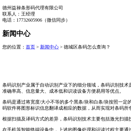
德州益禄条形码代理有限公司
联系人：王经理
电话：17732605906（微信同步）
新闻中心
您的位置：
首页
>
新闻中心
> 德城区条码怎么查询？
条码识别产业属于自动识别产业下的细分领域，条码识别技术
准确率高、信息量大、成本低和识读设备方便易用等优点。
条码是通过将宽度/大小不等的多个黑条/块和白条/块按照一
码软件将图形标识信息翻译成相应的数据，从而实现对条码所
根据扫描及译码方式的差异，条码识别技术主要包括激光扫描
在手机等智能终端设备中，上述的图像处理和识读过程主要通过