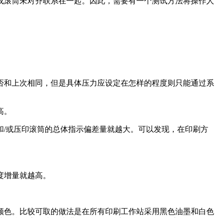
或滚筒未对齐联系在一起。因此，需要有一个测试方法将操作人
否和上次相同，但是具体压力应设定在怎样的程度则只能通过系
高。
/或压印滚筒的总体指示偏差量就越大。可以发现，在印刷方
度增量就越高。
颜色。比较可取的做法是在所有印刷工作站采用黑色油墨和白色