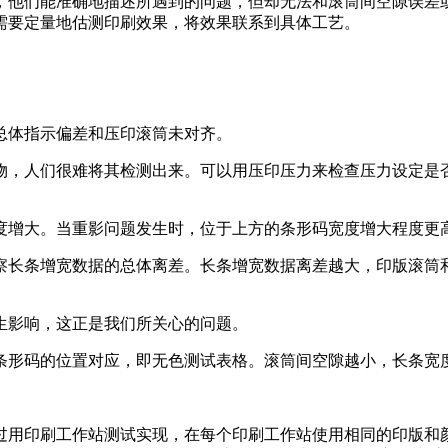
，他们能准确地描述所遇到的问题，但却无法和滚筒间空隙误差
需要定量地估测印刷效果，将效果联系到具体工艺。
总体指示偏差和压印滚筒未对齐。
物，人们很难将其检测出来。可以用压印压力来检查压力设定是
度增大。当重影问题发生时，位于上方的条形码宽度增大程度更
察长条增宽数据的总体离差。长条增宽数据离差越大，印版滚筒和
生影响，这正是我们所关心的问题。
条形码的位置对应，即无色测试表格。滚筒间空隙越小，长条宽
过用印刷工作站测试实现，在每个印刷工作站使用相同的印版和