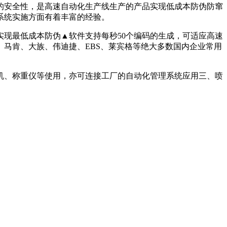
的安全性，是高速自动化生产线生产的产品实现低成本防伪防窜
系统实施方面有着丰富的经验。
现最低成本防伪▲软件支持每秒50个编码的生成，可适应高速
马肯、大族、伟迪捷、EBS、莱宾格等绝大多数国内企业常用
机、称重仪等使用，亦可连接工厂的自动化管理系统应用三、喷