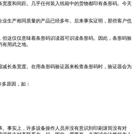
长条宽度和间距。几乎任何装入纸箱中的货物都印有条形码。今天
箱企业生产相同质量的产品已经多年。后来事实证明，那些客户也
，但这仅仅意味着条形码识读器可识读条形码。因此，条形码验
仍有用武之地。
缩减长条宽度。在用条形码验证器来检查条形码时，验证器会为
许多原因，如：
事。事实上，许多设备操作人员并没有意识到印刷滚筒没有对