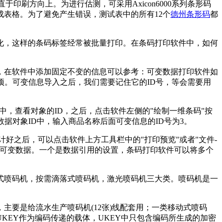
印刷方向上。为进行估测，可采用Axicon6000系列条形码
成表格。为了避免产生错误，测试表中的所有12个
德州条形码
都
化，这样的条码标签经常被批量打印。在条码打印软件中，如何
，在软件中添加固定不变的信息可以参考：可变数据打印软件如
项。可变信息导入之后，我们需要记住它的ID号，等会需要用
中，查看对象的ID，之后，点击软件左侧的"绘制一维条码"按
据对象ID中，输入商品名称后面可变信息的ID号为3。
设计好之后，可以点击软件上方工具栏中的"打印预览"或者"文件-
即可变数据。一个是数据引用的设置，条码打印软件可以将多个
式喷码机，按需滴落式喷码机，激光喷码机三大类。喷码机是一
要是给流水生产喷码机(12张)线配套用；一类移动式喷码
EY作为编码传递的载体，UKEY中只包含编码所生成的加密