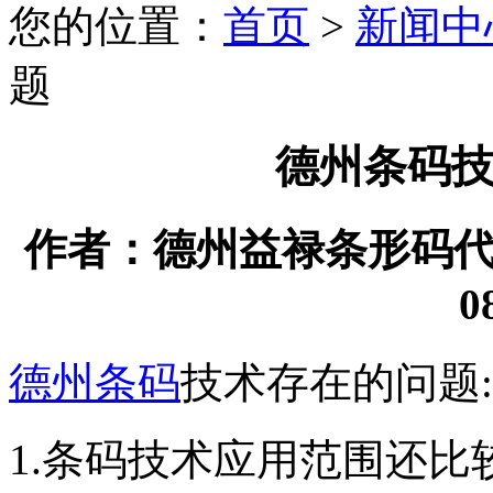
您的位置：
首页
>
新闻中
题
德州条码
作者：德州益禄条形码代理有
0
德州条码
技术存在的问题:
1.条码技术应用范围还比