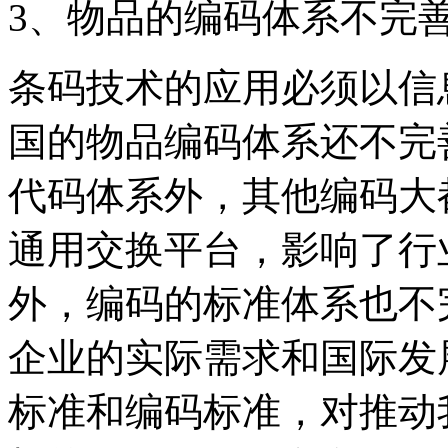
3、物品的编码体系不完
条码技术的应用必须以信
国的物品编码体系还不完
代码体系外，其他编码大
通用交换平台，影响了行
外，编码的标准体系也不
企业的实际需求和国际发
标准和编码标准，对推动