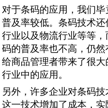
对于条码的应用，我们毕
普及率较低。条码技术还
行业以及物流行业等等，
码的普及率也不高，仍然
给商品管理者带来了很大
行业中的应用。
另外，许多企业对条码技
这一技术增加了成本，实