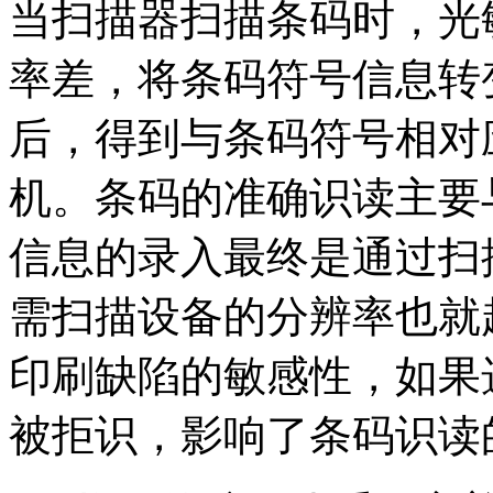
当扫描器扫描条码时，光
率差，将条码符号信息转
后，得到与条码符号相对
机。条码的准确识读主要
信息的录入最终是通过扫
需扫描设备的分辨率也就
印刷缺陷的敏感性，如果
被拒识，影响了条码识读